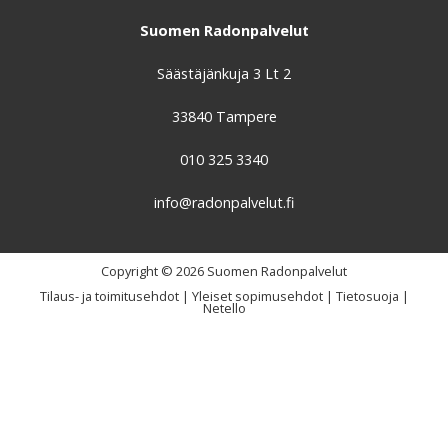
Suomen Radonpalvelut
Säästäjänkuja 3 Lt 2
33840 Tampere
010 325 3340
info@radonpalvelut.fi
Copyright © 2026 Suomen Radonpalvelut
Tilaus- ja toimitusehdot
|
Yleiset sopimusehdot
|
Tietosuoja
|
Netello