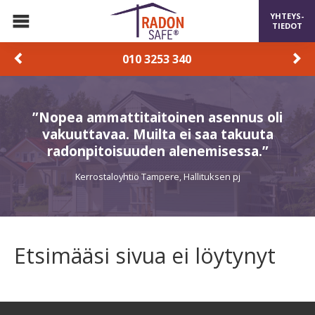
YHTEYS-
TIEDOT
010 3253 340
”Nopea ammattitaitoinen asennus oli
vakuuttavaa. Muilta ei saa takuuta
radonpitoisuuden alenemisessa.”
Kerrostaloyhtiö Tampere, Hallituksen pj
Etsimääsi sivua ei löytynyt