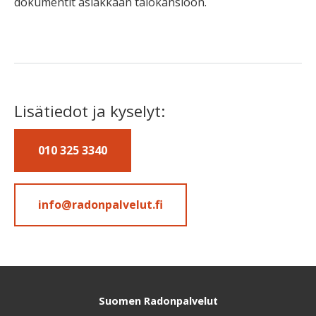
dokumentit asiakkaan talokansioon.
Lisätiedot ja kyselyt:
010 325 3340
info@radonpalvelut.fi
Suomen Radonpalvelut