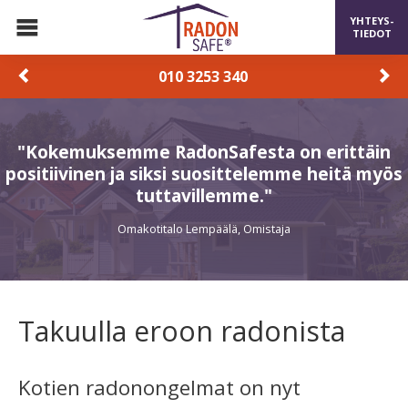
YHTEYS-
TIEDOT
010 3253 340
"Kokemuksemme RadonSafesta on erittäin
positiivinen ja siksi suosittelemme heitä myös
tuttavillemme."
Omakotitalo Lempäälä, Omistaja
Takuulla eroon radonista
Kotien radonongelmat on nyt